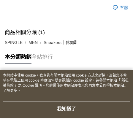
客服
商品相關分類 (1)
SPINGLE
MEN
Sneakers｜休閒鞋
本分類熱銷
全站排行
本網站中使用 cookie，欲查詢有關本網站使用 cookie 方式之詳情，及若您不希
熱門標籤
望在電腦上使用 cookie 時應如何變更電腦的 cookie 設定，請參閱本網站「
隱私
權條款
」之 Cookie 聲明。您繼續使用本網站即表示您同意本公司得按本網站使
用條款之 Cookie 聲明使用 cookie。
了解更多 >
我知道了