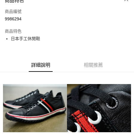
商品特色
LINE Pay
商品編號
全盈+PAY
9986294
運送方式
商品特色
全家取貨付款
日本手工休閒鞋
每筆NT$60
付款後全家取貨
每筆NT$60
詳細說明
相關推薦
7-11取貨付款
每筆NT$60
付款後7-11取貨
每筆NT$60
宅配
每筆NT$60