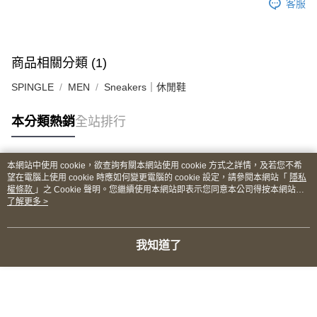
客服
商品相關分類 (1)
SPINGLE
MEN
Sneakers｜休閒鞋
本分類熱銷
全站排行
本網站中使用 cookie，欲查詢有關本網站使用 cookie 方式之詳情，及若您不希
熱門標籤
望在電腦上使用 cookie 時應如何變更電腦的 cookie 設定，請參閱本網站「
隱私
權條款
」之 Cookie 聲明。您繼續使用本網站即表示您同意本公司得按本網站使
用條款之 Cookie 聲明使用 cookie。
了解更多 >
我知道了