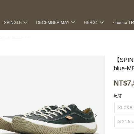
SPINGLE
DECEMBER MAY
HERG1
kinosho T
STEP GOLF
【SPI
blue-M
NT$7,
尺寸
XL 28.5
S 24.5 