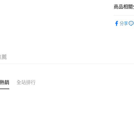
全家取貨
商品相關分
每筆NT$6
SPINGLE
付款後全
分享
每筆NT$6
7-11取貨
每筆NT$6
推薦
付款後7-1
每筆NT$6
宅配
熱銷
全站排行
每筆NT$6