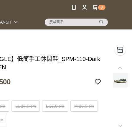
0
RANSIT
NGLE】低筒手工休閒鞋_SPM-110-Dark
EN
500
 cm
LL 27.5 cm
L 26.5 cm
M 25.5 cm
cm