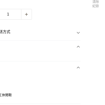
清除
紀錄
送方式
次付款
付款
工休閒鞋