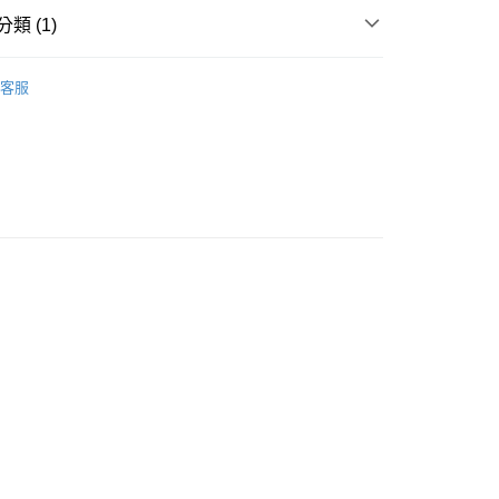
付款
類 (1)
0
MEN
Sneakers｜休閒鞋
家取貨
客服
0
付款
0
1取貨
0
0