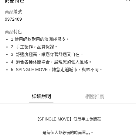
商品特色
LINE Pay
商品編號
Apple Pay
9972409
街口支付
商品特色
全盈+PAY
1.使用輕軟耐用的澳洲袋鼠皮。
ATM付款
2. 手工製作，品質保證。
3. 舒適度極高，讓您穿著舒適又自在。
運送方式
4. 適合各種休閒場合，展現您的個人風格。
5. SPINGLE MOVE，讓您走遍城市，與眾不同。
全家取貨付款
每筆NT$60
付款後全家取貨
詳細說明
相關推薦
每筆NT$60
7-11取貨付款
每筆NT$60
【SPINGLE MOVE】低筒手工休閒鞋
付款後7-11取貨
是每個人都必備的時尚單品。