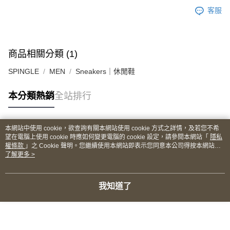
客服
商品相關分類 (1)
SPINGLE
MEN
Sneakers｜休閒鞋
本分類熱銷
全站排行
本網站中使用 cookie，欲查詢有關本網站使用 cookie 方式之詳情，及若您不希
熱門標籤
望在電腦上使用 cookie 時應如何變更電腦的 cookie 設定，請參閱本網站「
隱私
權條款
」之 Cookie 聲明。您繼續使用本網站即表示您同意本公司得按本網站使
用條款之 Cookie 聲明使用 cookie。
了解更多 >
我知道了