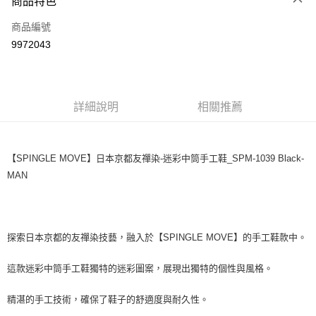
商品特色
LINE Pay
商品編號
Apple Pay
9972043
街口支付
悠遊付
全盈+PAY
詳細說明
相關推薦
ATM付款
【SPINGLE MOVE】日本京都友禪染-迷彩中筒手工鞋_SPM-1039 Black-
運送方式
MAN
全家取貨付款
每筆NT$60
付款後全家取貨
探索日本京都的友禪染技藝，融入於【SPINGLE MOVE】的手工鞋款中。
每筆NT$60
這款迷彩中筒手工鞋獨特的迷彩圖案，展現出獨特的個性與風格。
7-11取貨付款
每筆NT$60
精湛的手工技術，確保了鞋子的舒適度與耐久性。