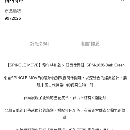
商品特色
LINE Pay
商品編號
Apple Pay
9972026
街口支付
悠遊付
全盈+PAY
詳細說明
相關推薦
ATM付款
【SPINGLE MOVE】龍年特別款 x 低筒休閒鞋_SPM-1038-Dark Green
運送方式
來自SPINGLE MOVE的龍年特別款低筒休閒鞋，以深綠色的經典設計，展
全家取貨付款
現中國古代神話中的傳奇生物—龍
每筆NT$60
付款後全家取貨
鞋面展現了龍鱗的壓花皮革，鞋舌上飾有立體龍紋
每筆NT$60
又粗又低的鞋帶就像龍的鬍鬚，搭配金色配色，有著雍容華貴又霸氣的氣
7-11取貨付款
質!
每筆NT$60