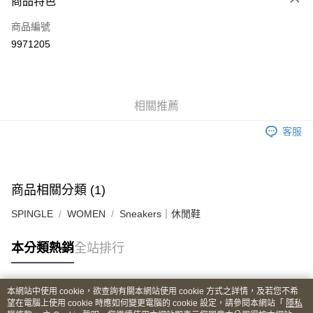
商品特色
LINE Pay
商品編號
Apple Pay
9971205
街口支付
悠遊付
全盈+PAY
相關推薦
ATM付款
客服
運送方式
全家取貨付款
商品相關分類 (1)
每筆NT$60
SPINGLE
WOMEN
Sneakers｜休閒鞋
付款後全家取貨
本分類熱銷
全站排行
每筆NT$60
7-11取貨付款
本網站中使用 cookie，欲查詢有關本網站使用 cookie 方式之詳情，及若您不希
每筆NT$60
熱門標籤
望在電腦上使用 cookie 時應如何變更電腦的 cookie 設定，請參閱本網站「
隱私