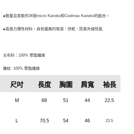
●輕量且柔軟的36號micro Kanoko和Coolmax Kanoko的組合。
●高張力彈性材料，具有優異的吸濕、快乾、防紫外線性能
主布料：100% 聚酯纖維
羅紋: 100% 聚酯纖維
尺吋
長度
胸圍
肩寬
袖長
M
68
51
44
22.5
L
70.5
54
46
23.5