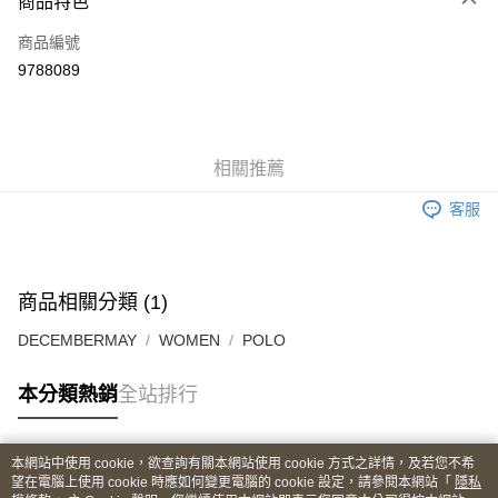
商品特色
LINE Pay
商品編號
Apple Pay
9788089
街口支付
悠遊付
全盈+PAY
相關推薦
ATM付款
客服
運送方式
全家取貨付款
商品相關分類 (1)
每筆NT$60
DECEMBERMAY
WOMEN
POLO
付款後全家取貨
本分類熱銷
全站排行
每筆NT$60
7-11取貨付款
本網站中使用 cookie，欲查詢有關本網站使用 cookie 方式之詳情，及若您不希
每筆NT$60
熱門標籤
望在電腦上使用 cookie 時應如何變更電腦的 cookie 設定，請參閱本網站「
隱私