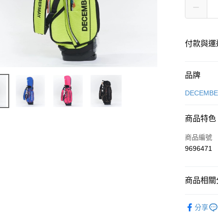
付款與運
付款方式
品牌
信用卡一
DECEMB
超商取貨
商品特色
LINE Pay
商品編號
Apple Pay
9696471
街口支付
商品相關分
全盈+PAY
DECEMB
ATM付款
分享