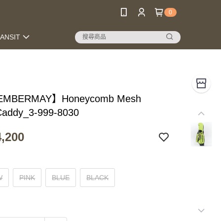
0
RANSIT
MBERMAY】Honeycomb Mesh
Caddy_3-999-8030
,200
W
PINK
BLUE
BLACK