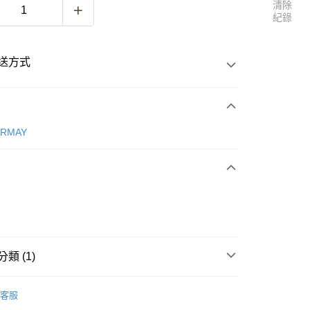
清除
紀錄
送方式
次付款
ERMAY
付款
類 (1)
ERMAY
ACCESSORIES
客服