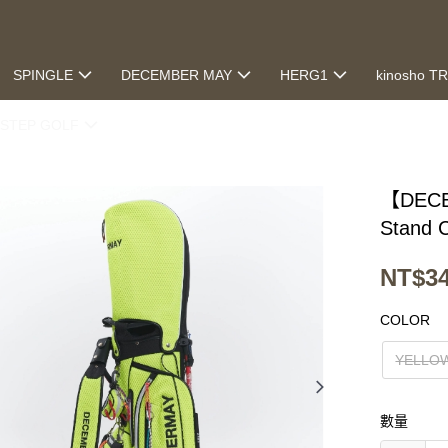
SPINGLE
DECEMBER MAY
HERG1
kinosho T
STEP GOLF
【DECE
Stand 
NT$34
COLOR
YELLO
數量