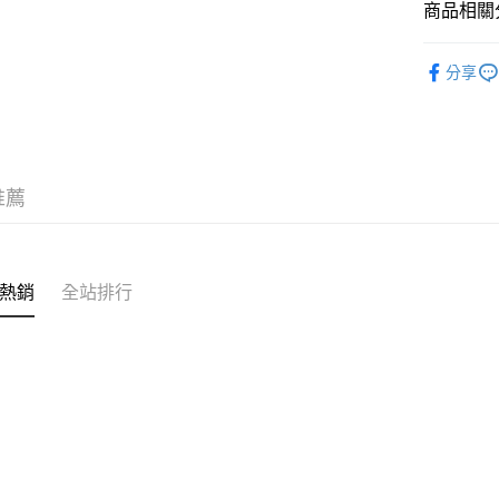
商品相關分
悠遊付
DECEMB
全盈+PAY
分享
ATM付款
運送方式
推薦
全家取貨
每筆NT$6
付款後全
熱銷
全站排行
每筆NT$6
7-11取貨
每筆NT$6
付款後7-1
每筆NT$6
宅配