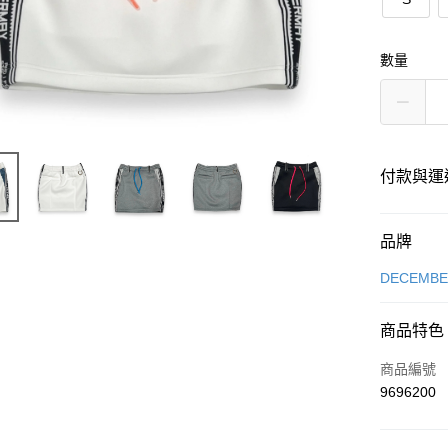
數量
付款與運
付款方式
品牌
信用卡一
DECEMB
超商取貨
商品特色
LINE Pay
商品編號
Apple Pay
9696200
街口支付