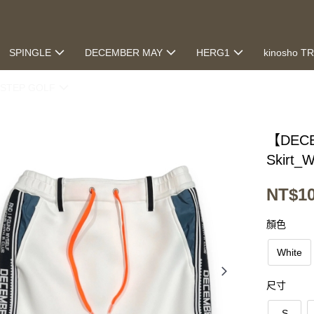
SPINGLE
DECEMBER MAY
HERG1
kinosho T
STEP GOLF
【DECE
Skirt_
NT$10
顏色
White
尺寸
S