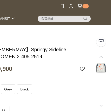
0
RANSIT
MBERMAY】Springy Sideline
WOMEN 2-405-2519
,900
Grey
Black
M