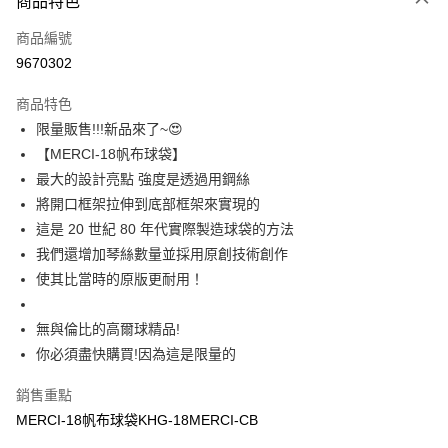
商品特色
Apple Pay
商品編號
全盈+PAY
9670302
ATM付款
商品特色
運送方式
限量販售!!!新品來了~😍
【MERCI-18帆布球袋】
宅配
最大的設計亮點 強度是透過用鋼絲
每筆NT$60
將開口框架拉伸到底部框架來實現的
這是 20 世紀 80 年代實際製造球袋的方法
我們還增加琴絲數量並採用原創技術創作
使其比當時的原版更耐用！
無與倫比的高爾球精品!
你必須盡快購買!因為這是限量的
銷售重點
MERCI-18帆布球袋KHG-18MERCI-CB