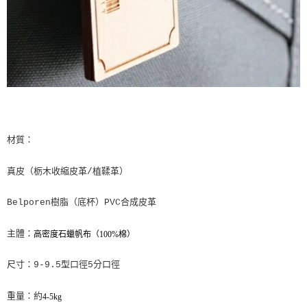
材質：
真皮（栃木收縮皮革/植鞣革）
Belporen樹脂（底杯）PVC合成皮革
主體：
高密度石蠟帆布（100%棉）
尺寸：9-9.5型口徑5分口徑
重量：約
4-5kg