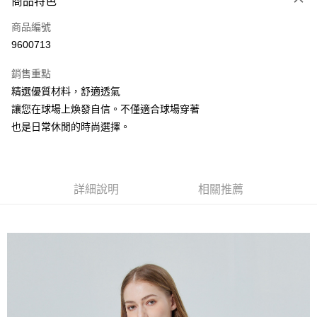
商品特色
LINE Pay
商品編號
Apple Pay
9600713
街口支付
銷售重點
悠遊付
精選優質材料，舒適透氣
全盈+PAY
讓您在球場上煥發自信。不僅適合球場穿著
也是日常休閒的時尚選擇。
ATM付款
運送方式
詳細說明
相關推薦
全家取貨付款
每筆NT$60
付款後全家取貨
每筆NT$60
7-11取貨付款
每筆NT$60