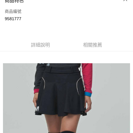
商品特色
LINE Pay
商品編號
Apple Pay
9581777
街口支付
悠遊付
全盈+PAY
詳細說明
相關推薦
ATM付款
運送方式
全家取貨付款
每筆NT$60
付款後全家取貨
每筆NT$60
7-11取貨付款
每筆NT$60