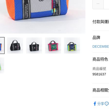
付款與運
付款方式
品牌
信用卡一
DECEMB
超商取貨
商品特色
LINE Pay
商品編號
Apple Pay
9581637
街口支付
商品相關分
全盈+PAY
DECEMB
ATM付款
分享