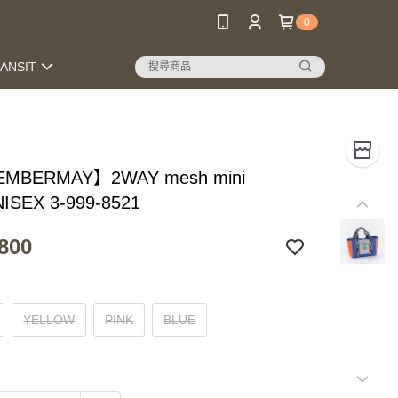
0
RANSIT
MBERMAY】2WAY mesh mini
NISEX 3-999-8521
800
YELLOW
PINK
BLUE