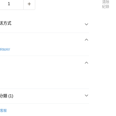
清除
紀錄
送方式
次付款
ERMAY
付款
類 (1)
ERMAY
ACCESSORIES
客服