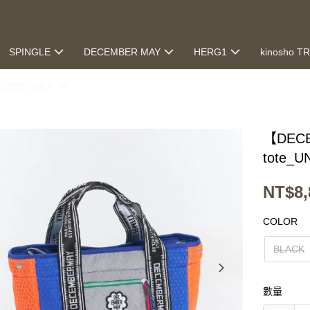
SPINGLE
DECEMBER MAY
HERG1
kinosho T
STEP GOLF
【DECE
tote_U
NT$8,
COLOR
BLACK
數量