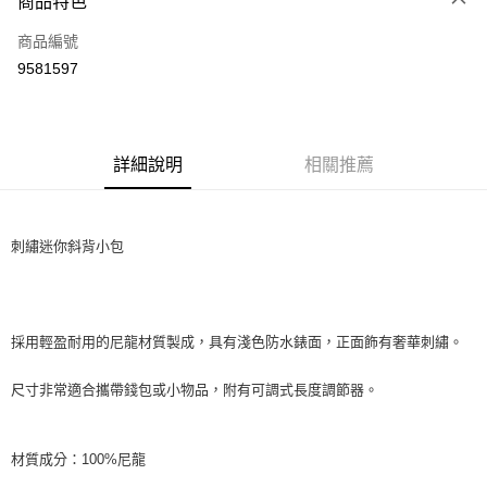
商品特色
LINE Pay
商品編號
Apple Pay
9581597
街口支付
全盈+PAY
ATM付款
詳細說明
相關推薦
運送方式
刺繡迷你斜背小包
全家取貨付款
每筆NT$60
付款後全家取貨
採用輕盈耐用的尼龍材質製成，具有淺色防水錶面，正面飾有奢華刺繡。
每筆NT$60
尺寸非常適合攜帶錢包或小物品，附有可調式長度調節器。
7-11取貨付款
每筆NT$60
材質成分：100%尼龍
付款後7-11取貨