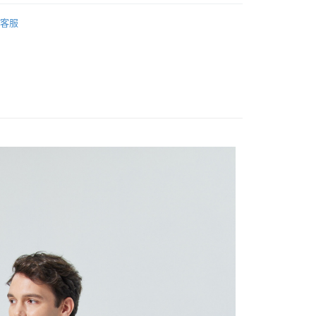
ERMAY
ACCESSORIES
家取貨
客服
0
付款
0
1取貨
0
0