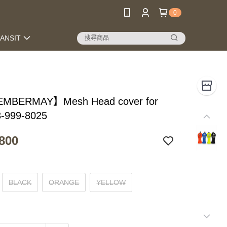
0
RANSIT
MBERMAY】Mesh Head cover for
_3-999-8025
800
BLACK
ORANGE
YELLOW