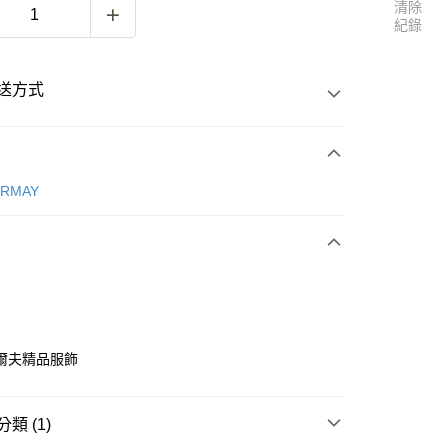
清除
紀錄
送方式
次付款
ERMAY
付款
爾夫精品服飾
付款
類 (1)
0