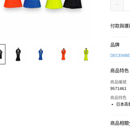
付款與運
付款方式
品牌
信用卡一
DECEMB
超商取貨
商品特色
LINE Pay
商品編號
全盈+PAY
9571461
商品特色
日本高
運送方式
全家取貨
商品相關分
每筆NT$6