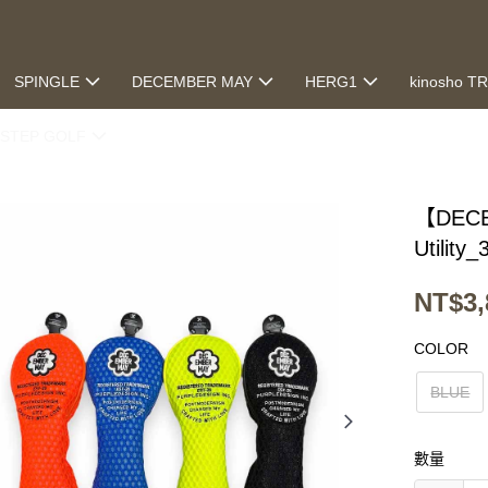
SPINGLE
DECEMBER MAY
HERG1
kinosho T
STEP GOLF
【DECE
Utility
NT$3,
COLOR
BLUE
數量