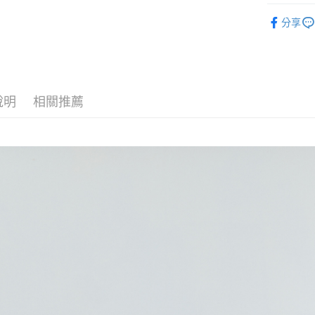
DECEMB
付款後全
分享
每筆NT$6
7-11取貨
每筆NT$6
說明
相關推薦
付款後7-1
每筆NT$6
宅配
每筆NT$6