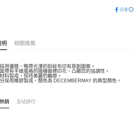
DECEMB
付款後全
分享
每筆NT$6
7-11取貨
每筆NT$6
說明
相關推薦
付款後7-1
每筆NT$6
宅配
採用優雅、略帶光澤的斜紋布印有原創圖案。
面帶有手繪風格的隨機徽標印花，凸顯您的協調性。
每筆NT$6
材料製成，保持美麗的輪廓。
分採用橡膠製成，顏色為 DECEMBERMAY 的典型顏色。
熱銷
全站排行