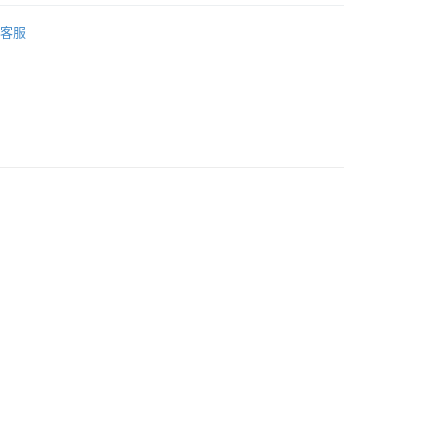
ERMAY
ACCESSORIES
家取貨
客服
0
付款
0
1取貨
0
0