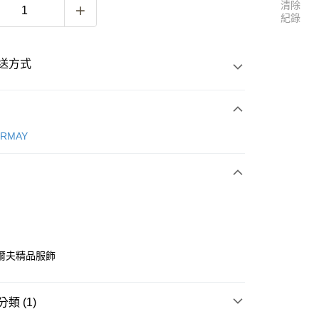
清除
紀錄
送方式
次付款
ERMAY
付款
爾夫精品服飾
付款
類 (1)
0