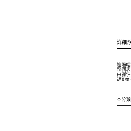
詳細
遮陽帽
整個表
由彈性
調節部
本分類