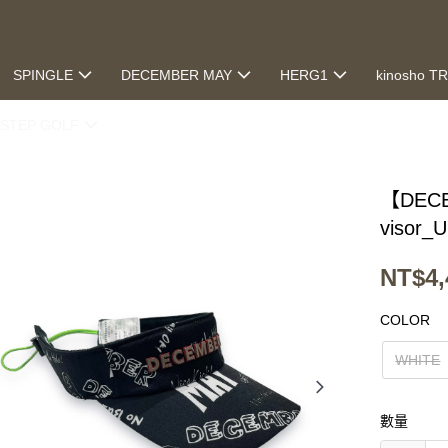
SPINGLE
DECEMBER MAY
HERG1
kinosho T
STEP GOLF
【DECE
visor_
NT$4,
COLOR
WHITE
數量