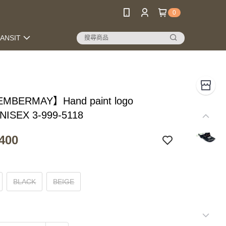
0
RANSIT
MBERMAY】Hand paint logo
UNISEX 3-999-5118
400
BLACK
BEIGE