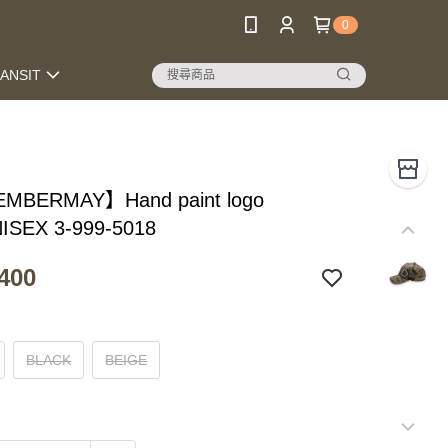
0
RANSIT
MBERMAY】Hand paint logo
ISEX 3-999-5018
400
BLACK
BEIGE