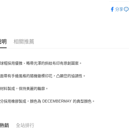
DECEMB
付款後全
分享
每筆NT$6
7-11取貨
每筆NT$6
說明
相關推薦
付款後7-1
每筆NT$6
宅配
棒球帽採用優雅、略帶光澤的斜紋布印有原創圖案。
每筆NT$6
表面帶有手繪風格的隨機徽標印花，凸顯您的協調性。
性材料製成，保持美麗的輪廓。
分採用橡膠製成，顏色為 DECEMBERMAY 的典型顏色。
熱銷
全站排行