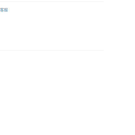
ERMAY
ACCESSORIES
家取貨
客服
0
付款
0
1取貨
0
0