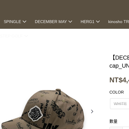
SPINGLE
DECEMBER MAY
HERG1
kinosho T
STEP GOLF
【DECE
cap_UN
NT$4,
COLOR
WHITE
數量