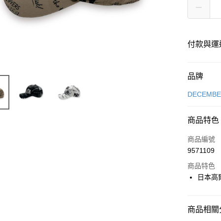
付款與運
付款方式
品牌
信用卡一
DECEMB
超商取貨
商品特色
LINE Pay
商品編號
全盈+PAY
9571109
商品特色
日本高
運送方式
全家取貨
商品相關分
每筆NT$6