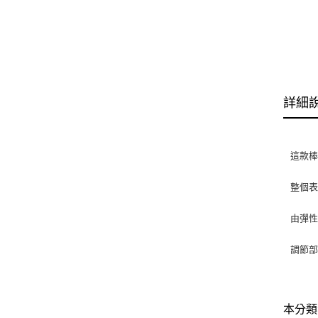
詳細
這款
整個
由彈
調節部
本分類