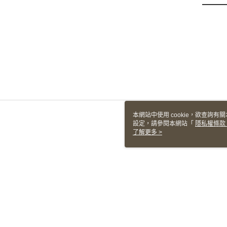
本網站中使用 cookie，欲查詢有關
設定，請參閱本網站「
隱私權條款
使用 cookie。
了解更多 >
TW-MWG1-61-142 Web2.0 Defaul
© 2026 by 有技有限公司