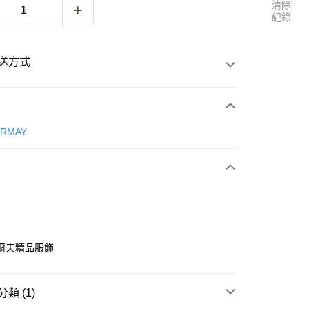
清除
紀錄
送方式
次付款
ERMAY
付款
爾夫精品服飾
付款
類 (1)
0