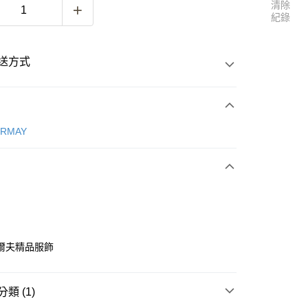
清除
紀錄
送方式
次付款
ERMAY
付款
爾夫精品服飾
付款
類 (1)
0