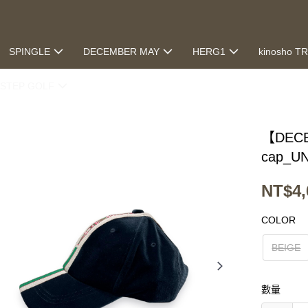
SPINGLE
DECEMBER MAY
HERG1
kinosho T
STEP GOLF
【DECE
cap_UN
NT$4,
COLOR
BEIGE
數量