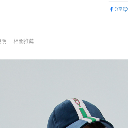
DECEMB
付款後全
分享
每筆NT$6
7-11取貨
每筆NT$6
說明
相關推薦
付款後7-1
每筆NT$6
宅配
每筆NT$6