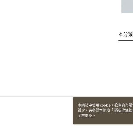
本分類
本網站中使用 cookie，欲查詢有關
設定，請參閱本網站「
隱私權條款
使用 cookie。
了解更多 >