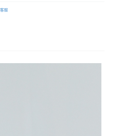
ERMAY
ACCESSORIES
家取貨
客服
0
付款
0
1取貨
0
0