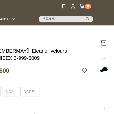
0
RANSIT
MBERMAY】Eleanor velours
ISEX 3-999-5009
600
NAVY
DGREY