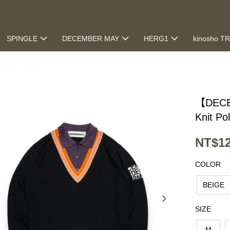
SPINGLE
DECEMBER MAY
HERG1
kinosho T
STEP GOLF
【DECE
Knit P
NT$12
COLOR
BEIGE
SIZE
M