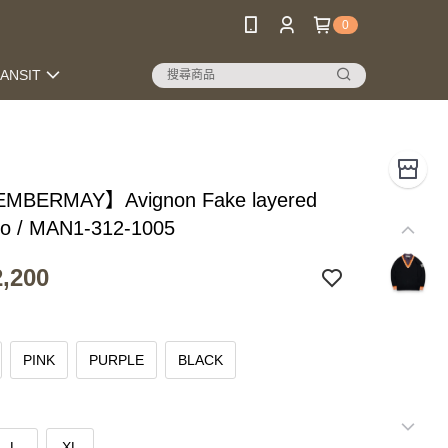
0
RANSIT
MBERMAY】Avignon Fake layered
olo / MAN1-312-1005
,200
PINK
PURPLE
BLACK
L
XL