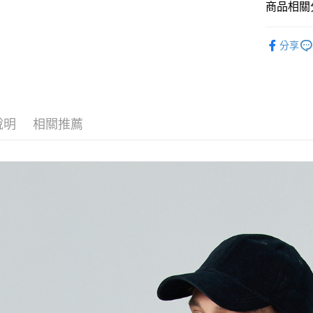
商品相關分
悠遊付
DECEMB
全盈+PAY
分享
ATM付款
運送方式
說明
相關推薦
全家取貨
每筆NT$6
付款後全
每筆NT$6
7-11取貨
每筆NT$6
付款後7-1
每筆NT$6
宅配