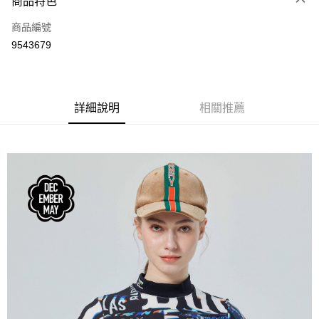
商品特色
LINE Pay
商品編號
Apple Pay
9543679
街口支付
悠遊付
全盈+PAY
詳細說明
相關推薦
ATM付款
運送方式
全家取貨付款
每筆NT$60
付款後全家取貨
每筆NT$60
7-11取貨付款
每筆NT$60