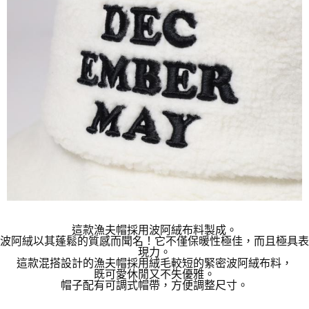
這款漁夫帽採用波阿絨布料製成。
波阿絨以其蓬鬆的質感而聞名！它不僅保暖性極佳，而且極具表
現力。
這款混搭設計的漁夫帽採用絨毛較短的緊密波阿絨布料，
既可愛休閒又不失優雅。
帽子配有可調式帽帶，方便調整尺寸。