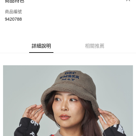
商品特色
LINE Pay
商品編號
Apple Pay
9420788
街口支付
悠遊付
全盈+PAY
詳細說明
相關推薦
ATM付款
運送方式
全家取貨付款
每筆NT$60
付款後全家取貨
每筆NT$60
7-11取貨付款
每筆NT$60