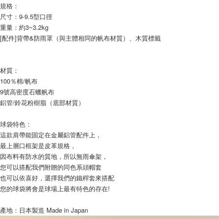
規格：
尺寸：9-9.5型口徑
重量：約3~3.2kg
[配件]背帶&防雨罩（與主體相同的帆布材質）、木質標籤
材質：
100％棉/帆布
9號高密度石蠟帆布
鋁管/鈴花粉樹脂（底部材質）
球袋特色：
這款肩帶能固定在金屬鋁管配件上，
最上層口框架是皮革規格，
因布料有防水的質地，所以無雨傘架，
您可以搭配我們附贈的同色系頭帽套
也可以依喜好，選擇我們的鐵桿套來搭配
您的球袋將會是球場上最有特色的存在!
產地：日本製造 Made in Japan