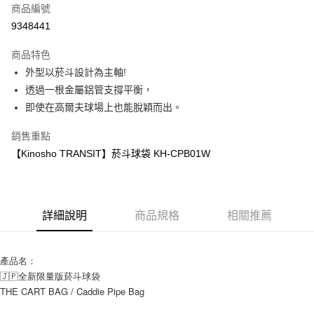
商品編號
全盈+PAY
9348441
ATM付款
商品特色
運送方式
外型以菸斗設計為主軸!
透過一根金屬鋁管支撐平衡，
宅配
即使在高爾夫球場上也能脫穎而出。
每筆NT$60
銷售重點
【Kinosho TRANSIT】菸斗球袋 KH-CPB01W
詳細說明
商品規格
相關推薦
產品名：
🇯🇵全新限量版菸斗球袋 
THE CART BAG / Caddie Pipe Bag