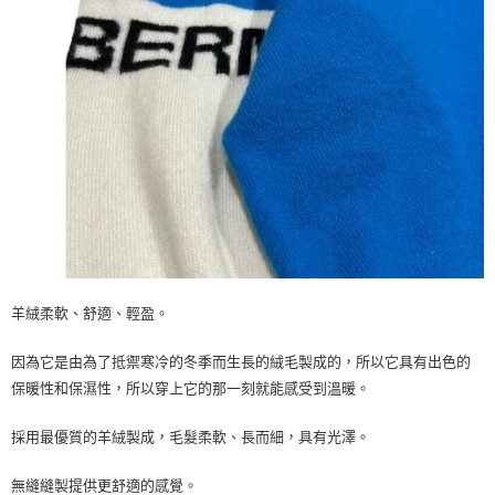
付款後7-11取貨
每筆NT$60
宅配
每筆NT$60
羊絨柔軟、舒適、輕盈。
因為它是由為了抵禦寒冷的冬季而生長的絨毛製成的，所以它具有出色的
保暖性和保濕性，所以穿上它的那一刻就能感受到溫暖。
採用最優質的羊絨製成，毛髮柔軟、長而細，具有光澤。
無縫縫製提供更舒適的感覺。