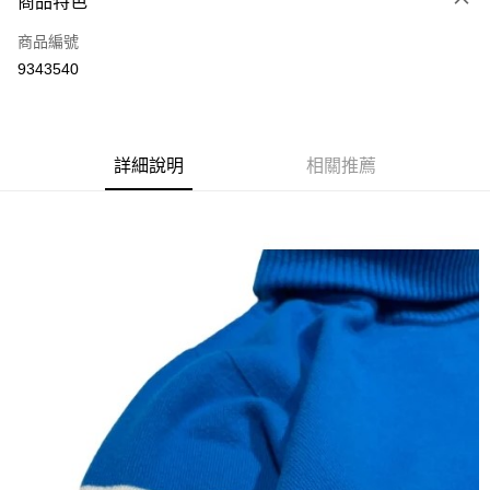
商品特色
LINE Pay
商品編號
Apple Pay
9343540
街口支付
悠遊付
全盈+PAY
詳細說明
相關推薦
ATM付款
運送方式
全家取貨付款
每筆NT$60
付款後全家取貨
每筆NT$60
7-11取貨付款
每筆NT$60