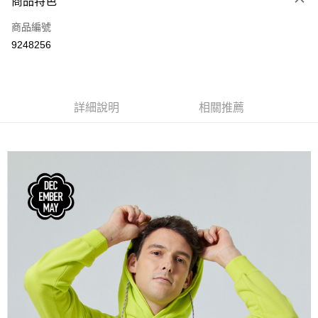
商品特色
LINE Pay
商品編號
Apple Pay
9248256
街口支付
悠遊付
全盈+PAY
詳細說明
相關推薦
ATM付款
運送方式
全家取貨付款
每筆NT$60
付款後全家取貨
每筆NT$60
7-11取貨付款
每筆NT$60