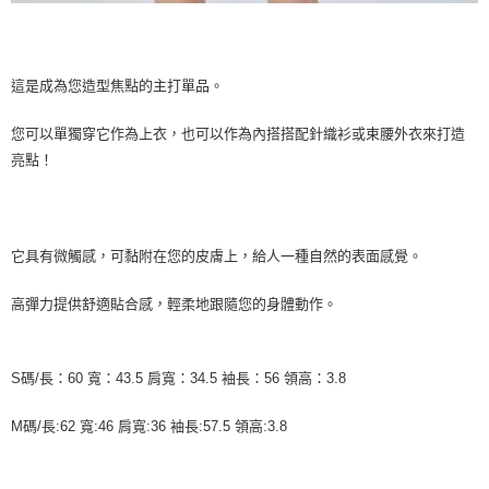
這是成為您造型焦點的主打單品。
您可以單獨穿它作為上衣，也可以作為內搭搭配針織衫或束腰外衣來打造
亮點！
它具有微觸感，可黏附在您的皮膚上，給人一種自然的表面感覺。
高彈力提供舒適貼合感，輕柔地跟隨您的身體動作。
S碼/長：60 寬：43.5 肩寬：34.5 袖長：56 領高：3.8
M碼/長:62 寬:46 肩寬:36 袖長:57.5 領高:3.8