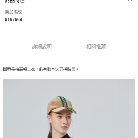
商品特色
LINE Pay
商品編號
Apple Pay
9167669
街口支付
悠遊付
全盈+PAY
詳細說明
相關推薦
ATM付款
圖案長袖高領上衣，飾有數字失真拼貼畫。
運送方式
全家取貨付款
每筆NT$60
付款後全家取貨
每筆NT$60
7-11取貨付款
每筆NT$60