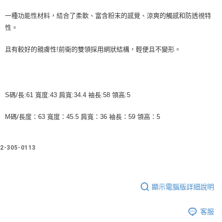
付款後7-11取貨
一種功能性材料，結合了柔軟、富含粉末的感覺、涼爽的觸感和防透視特
每筆NT$60
性。
宅配
且有較好的親膚性!前衛的雙領採用網狀結構，輕便且不變形。
每筆NT$60
S碼/長:61 寬度:43 肩寬:34.4 袖長:58 領高:5
M碼/長度：63 寬度：45.5 肩寬：36 袖長：59 領高：5
2-305-0113
顯示電腦版詳細說明
客服