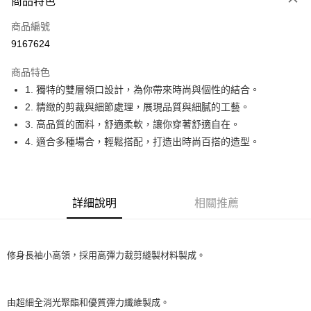
商品特色
LINE Pay
商品編號
Apple Pay
9167624
街口支付
商品特色
悠遊付
1. 獨特的雙層領口設計，為你帶來時尚與個性的結合。
全盈+PAY
2. 精緻的剪裁與細節處理，展現品質與細膩的工藝。
3. 高品質的面料，舒適柔軟，讓你穿著舒適自在。
ATM付款
4. 適合多種場合，輕鬆搭配，打造出時尚百搭的造型。
運送方式
全家取貨付款
詳細說明
相關推薦
每筆NT$60
付款後全家取貨
每筆NT$60
修身長袖小高領，採用高彈力裁剪縫製材料製成。
7-11取貨付款
每筆NT$60
由超細全消光聚酯和優質彈力纖維製成。