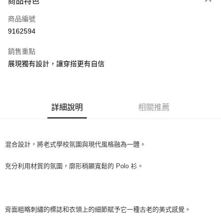
商品特色
LINE Pay
商品編號
Apple Pay
9162594
街口支付
銷售重點
悠遊付
展現獨有設計，讓穿搭更有自信
全盈+PAY
ATM付款
詳細說明
相關推薦
運送方式
全家取貨付款
混合設計，將老式學校氛圍與現代風格融為一體。
每筆NT$60
付款後全家取貨
充分利用材質的氛圍，廓形稍顯寬鬆的 Polo 衫。
每筆NT$60
7-11取貨付款
每筆NT$60
背面粗略刺繡的標誌和衣領上的細節賦予它一種古老的美式感覺。