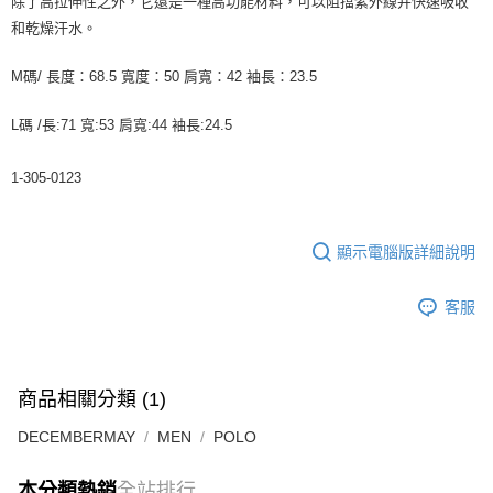
除了高拉伸性之外，它還是一種高功能材料，可以阻擋紫外線并快速吸收
付款後7-11取貨
和乾燥汗水。
每筆NT$60
M碼/ 長度：68.5 寬度：50 肩寬：42 袖長：23.5
宅配
每筆NT$60
L碼 /長:71 寬:53 肩寬:44 袖長:24.5
1-305-0123
顯示電腦版詳細說明
客服
商品相關分類 (1)
DECEMBERMAY
MEN
POLO
本分類熱銷
全站排行