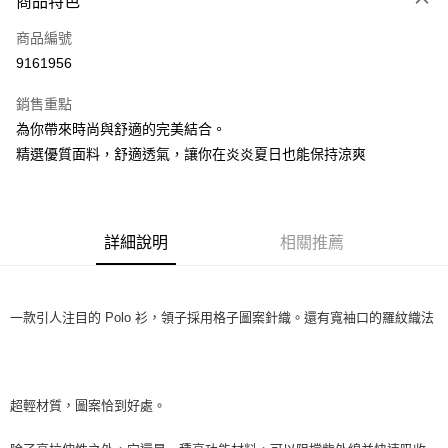
商品特色
LINE Pay
商品編號
Apple Pay
9161956
街口支付
銷售重點
悠遊付
為你帶來時尚與舒適的完美結合。
全盈+PAY
精選優質面料，舒適透氣，讓你在炎炎夏日也能保持涼爽
ATM付款
運送方式
詳細說明
相關推薦
全家取貨付款
每筆NT$60
一款引人注目的 Polo 衫，領子採用格子圖案針織。還有寬袖口的羅紋織法
付款後全家取貨
每筆NT$60
7-11取貨付款
超輕材質，圖案恰到好處。
每筆NT$60