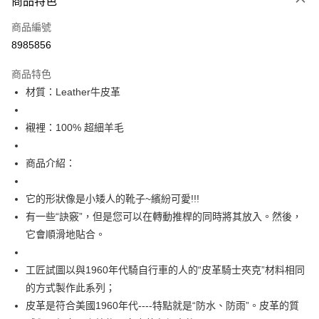
商品特色
LINE Pay
商品編號
Apple Pay
8985856
街口支付
商品特色
全盈+PAY
材質：Leather牛皮革
ATM付款
襯裡：100% 超細羊毛
運送方式
商品介紹：
全家取貨付款
每筆NT$60
它的形狀像是小矮人的靴子~繽紛可愛!!!
付款後全家取貨
有一些“訣竅”，但是您可以在轉動推桿的同時將其放入。然後，
每筆NT$60
它會順滑地貼合。
7-11取貨付款
工匠試圖以與1960年代騎自行車的人的“皮革騎士夾克”材料相同
每筆NT$60
的方式製作此系列；
付款後7-11取貨
皮革是符合美國1960年代----特點就是“防水、防雨”。皮革的質