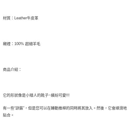
材質：Leather牛皮革
襯裡：100% 超細羊毛
商品介紹：
它的形狀像是小矮人的靴子~繽紛可愛!!!
有一些“訣竅”，但是您可以在轉動推桿的同時將其放入。然後，它會順滑地
貼合。