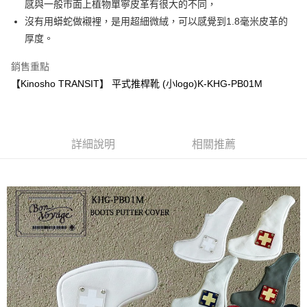
每筆NT$60
感與一般市面上植物單寧皮革有很大的不同，
沒有用蟒蛇做襯裡，是用超細微絨，可以感覺到1.8毫米皮革的
宅配
厚度。
每筆NT$60
銷售重點
【Kinosho TRANSIT】 平式推桿靴 (小logo)K-KHG-PB01M
詳細說明
相關推薦