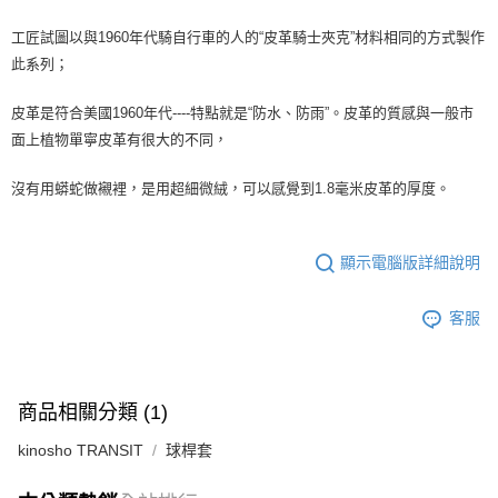
工匠試圖以與1960年代騎自行車的人的“皮革騎士夾克”材料相同的方式製作
此系列；
皮革是符合美國1960年代----特點就是“防水、防雨”。皮革的質感與一般市
面上植物單寧皮革有很大的不同，
沒有用蟒蛇做襯裡，是用超細微絨，可以感覺到1.8毫米皮革的厚度。
顯示電腦版詳細說明
客服
商品相關分類 (1)
kinosho TRANSIT
球桿套