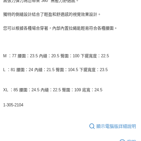
高張力彈力為您帶來 360° 無壓力舒適感。
每筆NT$60
宅配
獨特的側縫設計結合了輕盈和舒適感的視覺效果設計。
每筆NT$60
您可以根據各種場合穿著，內部內置拉繩能輕易符合各種腰圍。
M ：77 腰圍：23.5 內縫：20.5 臀圍：100 下擺寬度：22.5
L ：81 腰圍：24 內縫：21.5 臀圍：104.5 下擺寬度：23.5
XL ：85 腰圍：24.5 內縫：22.5 臀圍：109 底寬：24.5
1-305-2104
顯示電腦版詳細說明