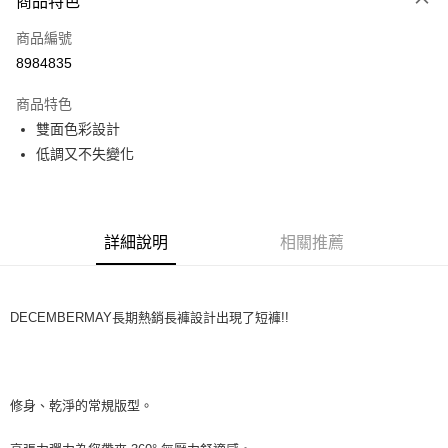
商品特色
LINE Pay
商品編號
Apple Pay
8984835
街口支付
商品特色
全盈+PAY
雙面色彩設計
ATM付款
低調又不失變化
運送方式
全家取貨付款
詳細說明
相關推薦
每筆NT$60
付款後全家取貨
DECEMBERMAY長期熱銷長褲設計出現了短褲!!
每筆NT$60
7-11取貨付款
每筆NT$60
修身、乾淨的常規版型。
付款後7-11取貨