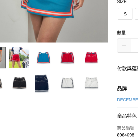
SIZE
S
數量
付款與運
付款方式
品牌
信用卡一
DECEMB
超商取貨
商品特色
LINE Pay
商品編號
Apple Pay
8984098