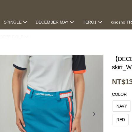
SPINGLE
DECEMBER MAY
HERG1
kinosho T
STEP GOLF
【DECE
skirt_
NT$13
COLOR
NAVY
RED