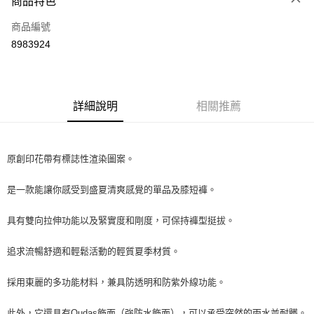
商品特色
LINE Pay
商品編號
Apple Pay
8983924
街口支付
全盈+PAY
ATM付款
詳細說明
相關推薦
運送方式
原創印花帶有標誌性渲染圖案。
全家取貨付款
每筆NT$60
是一款能讓你感受到盛夏清爽感覺的單品及膝短褲。
付款後全家取貨
具有雙向拉伸功能以及緊實度和剛度，可保持褲型挺拔。
每筆NT$60
追求流暢舒適和輕鬆活動的輕質夏季材質。
7-11取貨付款
每筆NT$60
採用東麗的多功能材料，兼具防透明和防紫外線功能。
付款後7-11取貨
此外，它還具有Qudas飾面（強防水飾面），可以承受突然的雨水並耐髒。