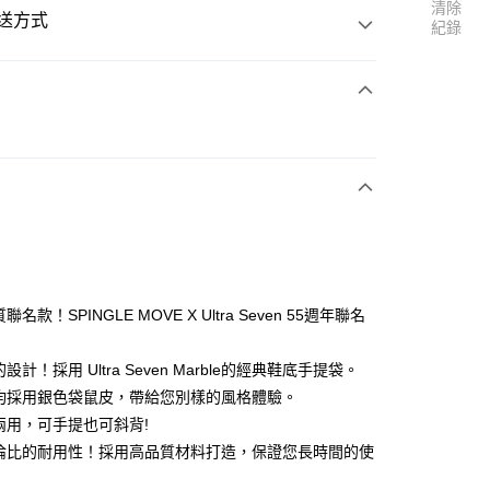
清除
送方式
紀錄
次付款
付款
聯名款！SPINGLE MOVE X Ultra Seven 55週年聯名
的設計！採用 Ultra Seven Marble的經典鞋底手提袋。
柄均採用銀色袋鼠皮，帶給您別樣的風格體驗。
包兩用，可手提也可斜背!
與倫比的耐用性！採用高品質材料打造，保證您長時間的使
付款