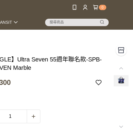
0
RANSIT
GLE】Ultra Seven 55週年聯名款-SPB-
VEN Marble
300