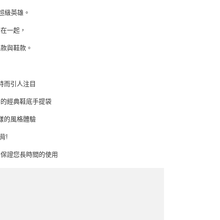
遠的超級英雄。
合在一起，
包款與鞋款。
計獨特而引人注目
出的經典鞋底手提袋
樣的風格體驗
背!
，保證您長時間的使用