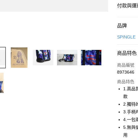
付款與運
付款方式
品牌
信用卡一
SPINGLE
超商取貨
商品特色
LINE Pay
商品編號
Apple Pay
8973646
商品特色
街口支付
1.高品質
全盈+PAY
款
2.獨特
ATM付款
3.手
4.一
運送方式
5.無
用
全家取貨