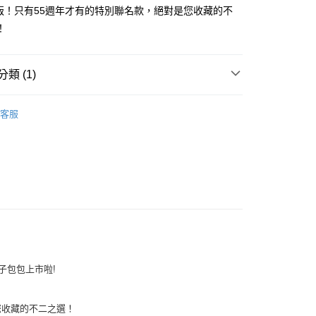
量版！只有55週年才有的特別聯名款，絕對是您收藏的不
0
！
家取貨
0
類 (1)
付款
Accessories｜配件
0
客服
1取貨
0
0
款鞋子包包上市啦!
您收藏的不二之選！