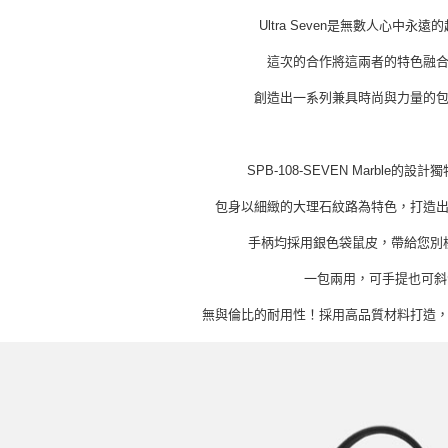
Ultra Seven是無數人心中永
這次的合作將這兩者的特色融
創造出一系列兼具時尚與力量的
SPB-108-SEVEN Marble的設
包身以細緻的大理石紋路為特色，打造
手柄均採用銀色袋鼠皮，帶給您別
一包兩用，可手提也可斜
無與倫比的耐用性！採用高品質材料打造