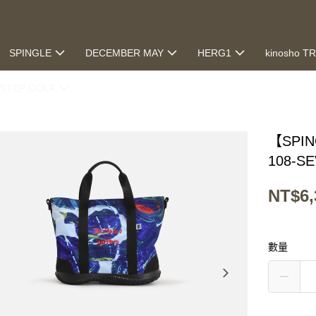
SPINGLE
DECEMBER MAY
HERG1
kinosho T
STEP GOLF
【SPIN
108-SE
NT$6,
數量