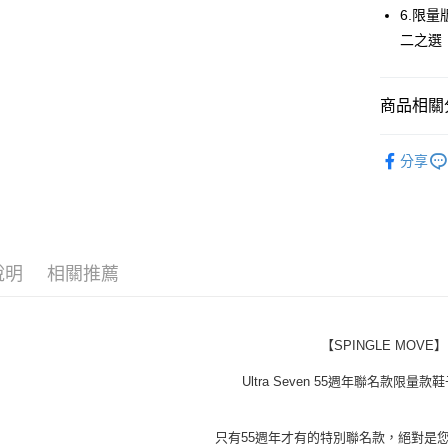
6.限
每筆NT$6
二之選
付款後全
每筆NT$6
商品相關分
7-11取貨
SPINGLE
每筆NT$6
分享
付款後7-1
每筆NT$6
宅配
說明
相關推薦
每筆NT$6
【SPINGLE MOVE】
Ultra Seven 55週年聯名款限量
只有55週年才有的特別聯名款，絕對是