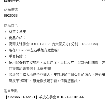
商品特色
LINE Pay
商品編號
Apple Pay
8926038
街口支付
商品特色
全盈+PAY
材質：羊皮
ATM付款
商品介紹：
高爾夫球手套GOLF GLOVE有六個尺寸( 分別：18~26CM)
運送方式
現在18~26cm左右手兼有販售喔!
手套特點 ：
全家取貨付款
使用最好的羊皮材料、最佳厚度、最佳尺寸、最舒適的觸感，專
每筆NT$60
門提供給專業選手比賽使用!
付款後全家取貨
設計的手指大小適合亞洲人，皮質增加了耐久性的適合，通過研
每筆NT$60
磨皮革"超薄"， 感覺像沒戴手套，值得您嘗試。
7-11取貨付款
銷售重點
每筆NT$60
【Kinosho TRANSIT】羊皮右手套 KHG21-GG01J-R
付款後7-11取貨