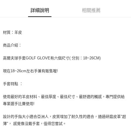
每筆NT$60
詳細說明
相關推薦
宅配
每筆NT$60
材質：羊皮
商品介紹：
高爾夫球手套GOLF GLOVE有六個尺寸( 分別：18~26CM)
現在18~26cm左右手兼有販售喔!
手套特點 ：
使用最好的羊皮材料、最佳厚度、最佳尺寸、最舒適的觸感，專門提供給
專業選手比賽使用!
設計的手指大小適合亞洲人，皮質增加了耐久性的適合，通過研磨皮革"超
薄"， 感覺像沒戴手套，值得您嘗試。