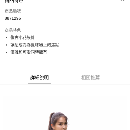
商品特色
LINE Pay
商品編號
Apple Pay
8871295
街口支付
商品特色
全盈+PAY
復古小花設計
ATM付款
讓您成為春夏球場上的焦點
優雅和可愛同時擁有
運送方式
全家取貨付款
每筆NT$60
詳細說明
相關推薦
付款後全家取貨
每筆NT$60
7-11取貨付款
每筆NT$60
付款後7-11取貨