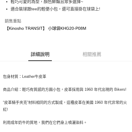
輕巧可愛的為型，顏色鮮豔且眾多選擇~
宅配
適合裝球跟tee的輕便小包，還可直接掛在球袋上!
每筆NT$60
銷售重點
【Kinosho TRANSIT】 小球袋KHG20-P08M
詳細說明
相關推薦
包身材質：Leather牛皮革
商品介紹：輕巧有質感的方圓小包，皮革採用與 1960 年代出現的 Bikers!
“皮革騎手夾克”材料相同的方式製成，這種皮革在美國 1960 年代非常的火
紅!
利用成年奶牛的質地，我們在它們身上噴灑染料。