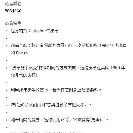
商品編號
Apple Pay
8864466
街口支付
商品特色
全盈+PAY
包身材質：Leather牛皮革
ATM付款
商品介紹：輕巧有質感的方圓小包，皮革採用與 1960 年代出現
運送方式
的 Bikers!
全家取貨付款
“皮革騎手夾克”材料相同的方式製成，這種皮革在美國 1960 年
每筆NT$60
代非常的火紅!
付款後全家取貨
每筆NT$60
利用成年奶牛的質地，我們在它們身上噴灑染料。
7-11取貨付款
特色是“防水耐雨淋”它與植鞣革有很大不同。
每筆NT$60
付款後7-11取貨
隨著時間的變動，當你使用它時，它會變得“更柔和"。
每筆NT$60