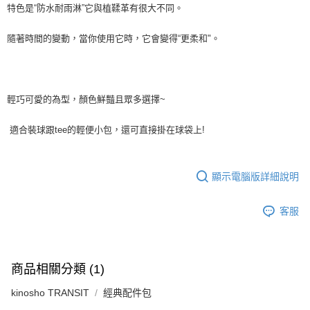
特色是“防水耐雨淋”它與植鞣革有很大不同。
隨著時間的變動，當你使用它時，它會變得“更柔和"。
輕巧可愛的為型，顏色鮮豔且眾多選擇~
適合裝球跟tee的輕便小包，還可直接掛在球袋上!
顯示電腦版詳細說明
客服
商品相關分類 (1)
kinosho TRANSIT
經典配件包