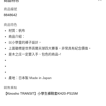
商品特色
LINE Pay
商品編號
Apple Pay
8848642
街口支付
商品特色
全盈+PAY
材質：帆布
ATM付款
商品介紹：
以小學童的褲子設計，
運送方式
上面徽標是世界高爾夫球四大賽事，非常具有紀念價值。
是木之庄一定要入手、包色的商品~!
全家取貨付款
每筆NT$60
付款後全家取貨
每筆NT$60
產地：日本製 Made in Japan
7-11取貨付款
銷售重點
每筆NT$60
【Kinosho TRANSIT】小學生褲鞋套KH20-PS15M
付款後7-11取貨