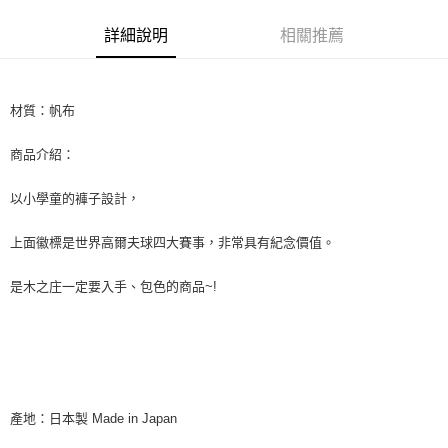
每筆NT$60
詳細說明
相關推薦
宅配
每筆NT$60
材質：帆布
商品介紹：
以小學童的褲子設計，
上面徽標是世界高爾夫球四大賽事，非常具有紀念價值。
是木之庄一定要入手、包色的商品~!
產地：日本製 Made in Japan