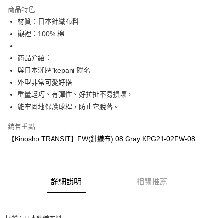
LINE Pay
商品特色
Apple Pay
材質：日本針織布料
襯裡：100% 棉
街口支付
全盈+PAY
商品介紹：
與日本潮牌“kepani”聯名
ATM付款
外型非常可愛好搭!
重量輕巧、有彈性、好拉扯不易損壞，
運送方式
能牢固地保護球桿，防止它脫落。
全家取貨付款
每筆NT$60
銷售重點
【Kinosho TRANSIT】FW(針織布) 08 Gray KPG21-02FW-08
付款後全家取貨
每筆NT$60
7-11取貨付款
詳細說明
相關推薦
每筆NT$60
付款後7-11取貨