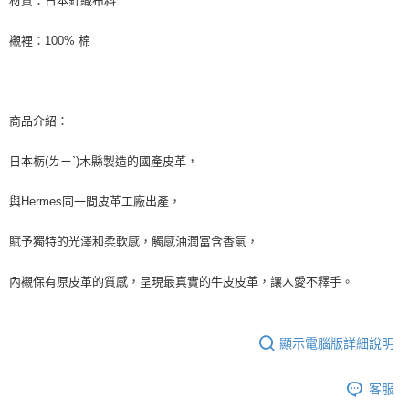
材質：日本針織布料
每筆NT$60
宅配
襯裡：100% 棉
每筆NT$60
商品介紹：
日本栃(ㄌㄧˋ)木縣製造的國產皮革，
與Hermes同一間皮革工廠出產，
賦予獨特的光澤和柔軟感，觸感油潤富含香氣，
內襯保有原皮革的質感，呈現最真實的牛皮皮革，讓人愛不釋手。
顯示電腦版詳細說明
客服