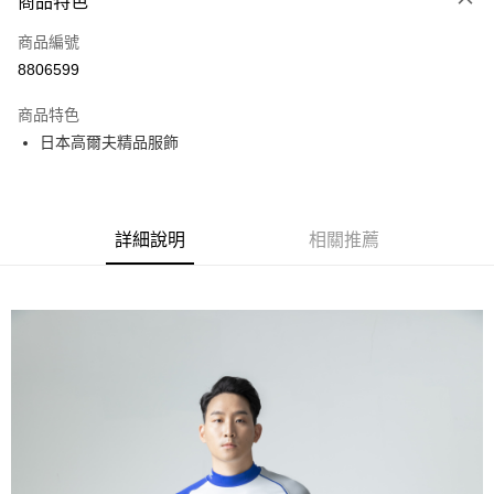
商品特色
LINE Pay
商品編號
全盈+PAY
8806599
運送方式
商品特色
全家取貨付款
日本高爾夫精品服飾
每筆NT$60
付款後全家取貨
每筆NT$60
詳細說明
相關推薦
7-11取貨付款
每筆NT$60
付款後7-11取貨
每筆NT$60
宅配
每筆NT$60