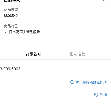
商品特色
LINE Pay
商品編號
全盈+PAY
8806542
運送方式
商品特色
全家取貨付款
日本高爾夫精品服飾
每筆NT$60
付款後全家取貨
每筆NT$60
詳細說明
相關推薦
7-11取貨付款
每筆NT$60
3-999-6003
付款後7-11取貨
顯示電腦版詳細說明
每筆NT$60
宅配
客服
每筆NT$60