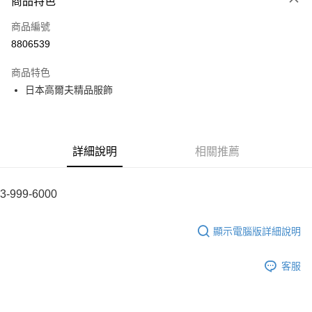
商品特色
LINE Pay
商品編號
全盈+PAY
8806539
運送方式
商品特色
全家取貨付款
日本高爾夫精品服飾
每筆NT$60
付款後全家取貨
每筆NT$60
詳細說明
相關推薦
7-11取貨付款
每筆NT$60
3-999-6000
付款後7-11取貨
顯示電腦版詳細說明
每筆NT$60
宅配
客服
每筆NT$60