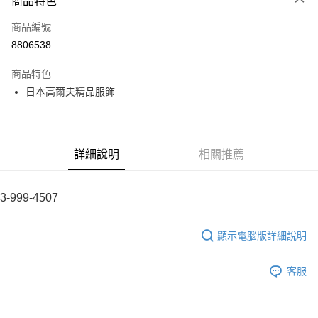
商品特色
LINE Pay
商品編號
全盈+PAY
8806538
運送方式
商品特色
全家取貨付款
日本高爾夫精品服飾
每筆NT$60
付款後全家取貨
每筆NT$60
詳細說明
相關推薦
7-11取貨付款
每筆NT$60
3-999-4507
付款後7-11取貨
顯示電腦版詳細說明
每筆NT$60
宅配
客服
每筆NT$60