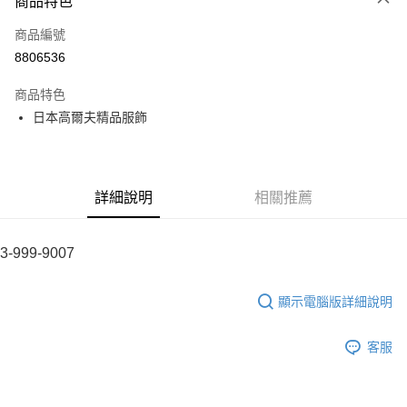
商品特色
LINE Pay
商品編號
全盈+PAY
8806536
運送方式
商品特色
全家取貨付款
日本高爾夫精品服飾
每筆NT$60
付款後全家取貨
每筆NT$60
詳細說明
相關推薦
7-11取貨付款
每筆NT$60
3-999-9007
付款後7-11取貨
顯示電腦版詳細說明
每筆NT$60
宅配
客服
每筆NT$60