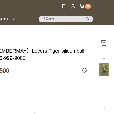
0
RANSIT
BERMAY】Lovers Tiger silicon ball
_3-999-9005
500