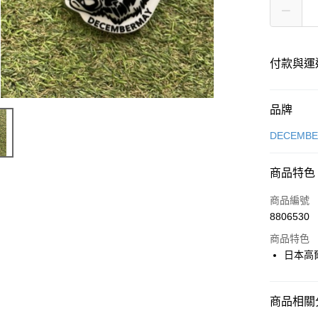
付款與運
付款方式
品牌
信用卡一
DECEMB
超商取貨
商品特色
LINE Pay
商品編號
全盈+PAY
8806530
商品特色
日本高
運送方式
全家取貨
商品相關分
每筆NT$6