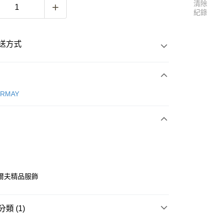
清除
紀錄
送方式
次付款
ERMAY
付款
爾夫精品服飾
付款
類 (1)
0