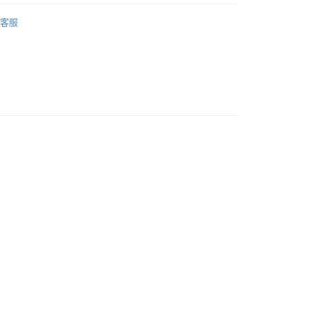
ERMAY
ACCESSORIES
家取貨
客服
0
付款
0
1取貨
0
0