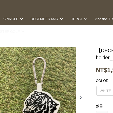
SPINGLE
DECEMBER MAY
HERG1
kinosho T
STEP GOLF
【DECEM
holder
NT$1,
COLOR
WHITE
數量