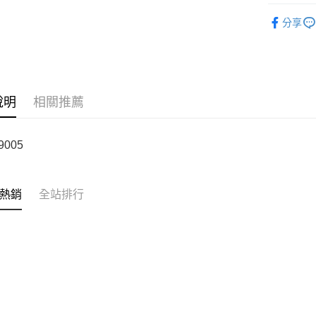
DECEMB
付款後全
分享
每筆NT$6
7-11取貨
每筆NT$6
說明
相關推薦
付款後7-1
每筆NT$6
-9005
宅配
每筆NT$6
熱銷
全站排行