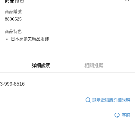
商品特色
LINE Pay
商品編號
全盈+PAY
8806525
運送方式
商品特色
全家取貨付款
日本高爾夫精品服飾
每筆NT$60
付款後全家取貨
每筆NT$60
詳細說明
相關推薦
7-11取貨付款
每筆NT$60
3-999-8516
付款後7-11取貨
顯示電腦版詳細說明
每筆NT$60
宅配
客服
每筆NT$60