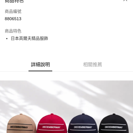
商品特色
LINE Pay
商品編號
全盈+PAY
8806513
運送方式
商品特色
全家取貨付款
日本高爾夫精品服飾
每筆NT$60
付款後全家取貨
每筆NT$60
詳細說明
相關推薦
7-11取貨付款
每筆NT$60
付款後7-11取貨
每筆NT$60
宅配
每筆NT$60