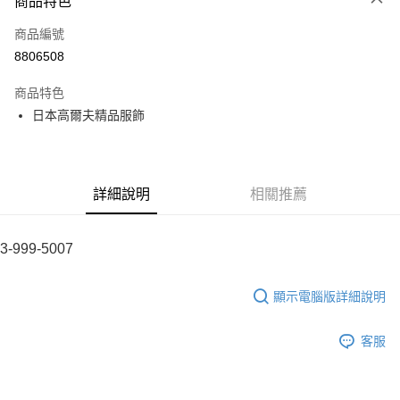
商品特色
LINE Pay
商品編號
全盈+PAY
8806508
運送方式
商品特色
全家取貨付款
日本高爾夫精品服飾
每筆NT$60
付款後全家取貨
每筆NT$60
詳細說明
相關推薦
7-11取貨付款
每筆NT$60
3-999-5007
付款後7-11取貨
顯示電腦版詳細說明
每筆NT$60
宅配
客服
每筆NT$60